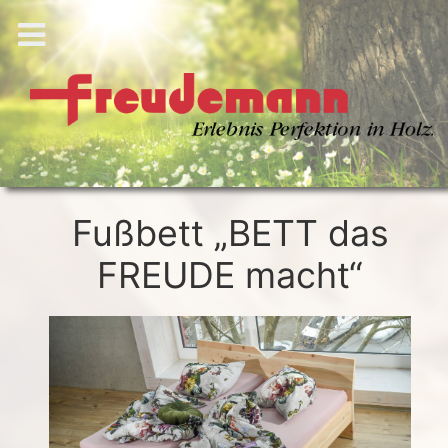
Fußbett „BETT das
FREUDE macht“